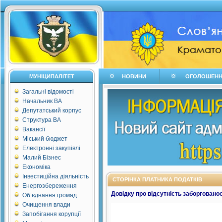
МУНІЦИПАЛІТЕТ
НОВИНИ
ОГОЛОШЕН
Загальні відомості
Начальник ВА
Депутатський корпус
Структура ВА
Вакансії
Міський бюджет
Електронні закупівлі
Малий Бізнес
Економіка
Інвестиційна діяльність
СТОРІНКА ПЛАТНИКА ПОДАТКІВ
Енергозбереження
Довідку про відсутність заборгованос
Об’єднання громад
Очищення влади
Запобігання корупції