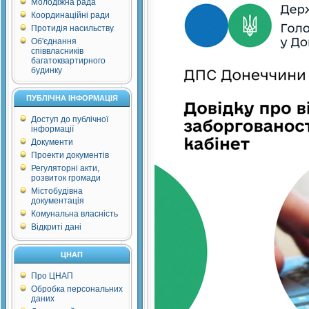
Молодіжна рада
Координаційні ради
Протидія насильству
Об'єднання
співвласників
багатоквартирного
будинку
ПУБЛІЧНА ІНФОРМАЦІЯ
Доступ до публічної
інформації
Документи
Проекти документів
Регуляторні акти,
розвиток громади
Містобудівна
документація
Комунальна власність
Відкриті дані
ЦНАП
Про ЦНАП
Обробка персональних
даних