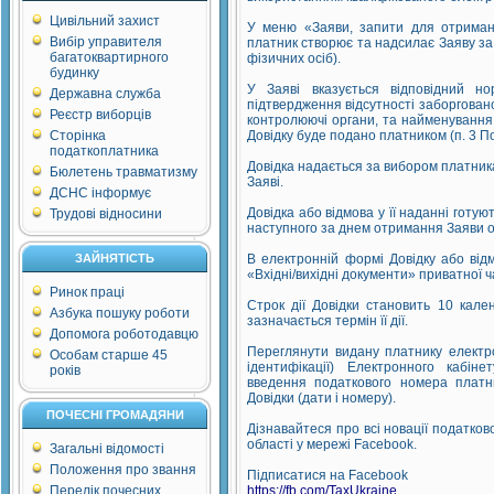
Цивільний захист
У меню «Заяви, запити для отриманн
Вибір управителя
платник створює та надсилає Заяву з
багатоквартирного
фізичних осіб).
будинку
У Заяві вказується відповідний но
Державна служба
підтвердження відсутності заборгован
Реєстр виборців
контролюючі органи, та найменування су
Сторінка
Довідку буде подано платником (п. 3 П
податкоплатника
Довідка надається за вибором платник
Бюлетень травматизму
Заяві.
ДСНС інформує
Довідка або відмова у її наданні готу
Трудові відносини
наступного за днем отримання Заяви ор
ЗАЙНЯТІСТЬ
В електронній формі Довідку або відм
«Вхідні/вихідні документи» приватної 
Ринок праці
Строк дії Довідки становить 10 кале
Азбука пошуку роботи
зазначається термін її дії.
Допомога роботодавцю
Переглянути видану платнику електрон
Особам старше 45
ідентифікації) Електронного кабінету 
років
введення податкового номера платн
Довідки (дати і номеру).
ПОЧЕСНІ ГРОМАДЯНИ
Дізнавайтеся про всі новації податков
області у мережі Facebook.
Загальні відомості
Положення про звання
Підписатися на Facebook
Перелік почесних
https://fb.com/TaxUkraine