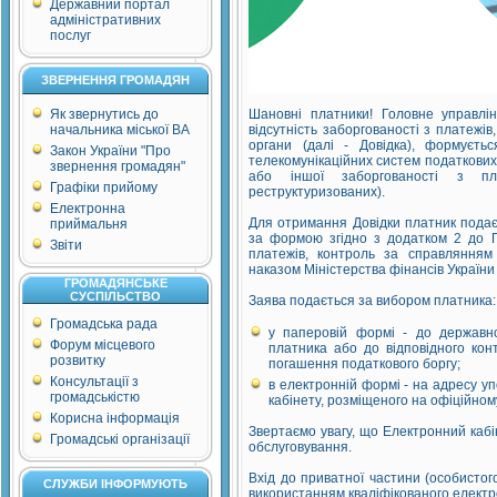
Державний портал
адміністративних
послуг
ЗВЕРНЕННЯ ГРОМАДЯН
Як звернутись до
Шановні платники! Головне управлі
начальника міської ВА
відсутність заборгованості з платежі
органи (далі - Довідка), формуєть
Закон України "Про
телекомунікаційних систем податкових о
звернення громадян"
або іншої заборгованості з пла
Графіки прийому
реструктуризованих).
Електронна
Для отримання Довідки платник подає 
приймальня
за формою згідно з додатком 2 до П
Звіти
платежів, контроль за справлянням
наказом Міністерства фінансів України
ГРОМАДЯНСЬКЕ
СУСПІЛЬСТВО
Заява подається за вибором платника
Громадська рада
у паперовій формі - до державної
Форум місцевого
платника або до відповідного кон
розвитку
погашення податкового боргу;
Консультації з
в електронній формі - на адресу у
громадськістю
кабінету, розміщеного на офіційно
Корисна інформація
Звертаємо увагу, що Електронний кабін
Громадські організації
обслуговування.
Вхід до приватної частини (особистог
СЛУЖБИ ІНФОРМУЮТЬ
використанням кваліфікованого електр